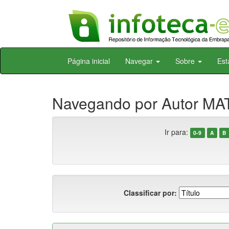
Skip
Página inicial
Navegar
Sobre
Est
navigation
Navegando por Autor MAT
Ir para:
0-9
A
B
Classificar por: