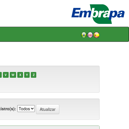
V
W
X
Y
Z
istro(s):