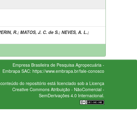
PERIN, R.
;
MATOS, J. C. de S.
;
NEVES, A. L.
;
Empresa Brasileira de Pesquisa Agropecuária -
Embrapa
SAC:
https://www.embrapa.br/fale-conosco
conteúdo do repositório está licenciado sob a Licença
Creative Commons
Atribuição - NãoComercial -
SemDerivações 4.0 Internacional.