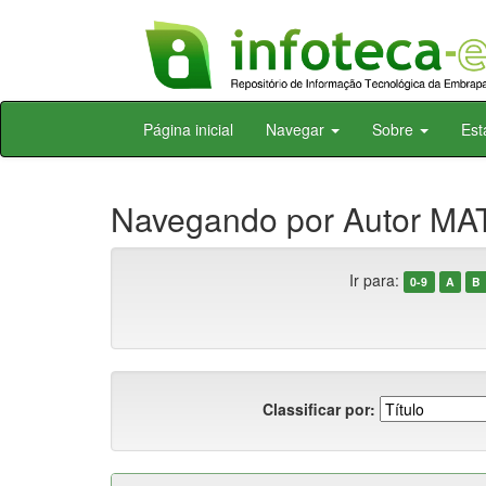
Skip
Página inicial
Navegar
Sobre
Est
navigation
Navegando por Autor MAT
Ir para:
0-9
A
B
Classificar por: