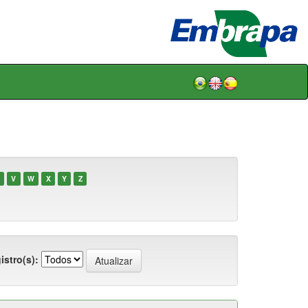
V
W
X
Y
Z
istro(s):