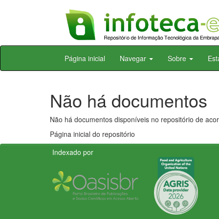
Skip
Página inicial
Navegar
Sobre
Est
navigation
Não há documentos
Não há documentos disponíveis no repositório de acor
Página inicial do repositório
Indexado por