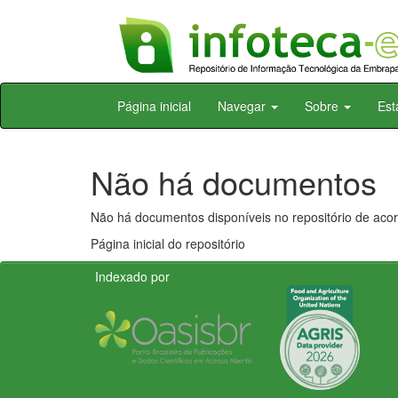
Skip
Página inicial
Navegar
Sobre
Est
navigation
Não há documentos
Não há documentos disponíveis no repositório de acor
Página inicial do repositório
Indexado por