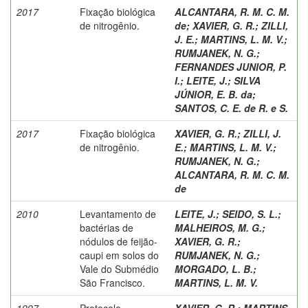
2017
Fixação biológica
ALCANTARA, R. M. C. M.
de nitrogênio.
de
;
XAVIER, G. R.
;
ZILLI,
J. E.
;
MARTINS, L. M. V.
;
RUMJANEK, N. G.
;
FERNANDES JUNIOR, P.
I.
;
LEITE, J.
;
SILVA
JÚNIOR, E. B. da
;
SANTOS, C. E. de R. e S.
2017
Fixação biológica
XAVIER, G. R.
;
ZILLI, J.
de nitrogênio.
E.
;
MARTINS, L. M. V.
;
RUMJANEK, N. G.
;
ALCANTARA, R. M. C. M.
de
2010
Levantamento de
LEITE, J.
;
SEIDO, S. L.
;
bactérias de
MALHEIROS, M. G.
;
nódulos de feijão-
XAVIER, G. R.
;
caupi em solos do
RUMJANEK, N. G.
;
Vale do Submédio
MORGADO, L. B.
;
São Francisco.
MARTINS, L. M. V.
1997
Protocolo
XAVIER, G. R.
;
MARTINS,