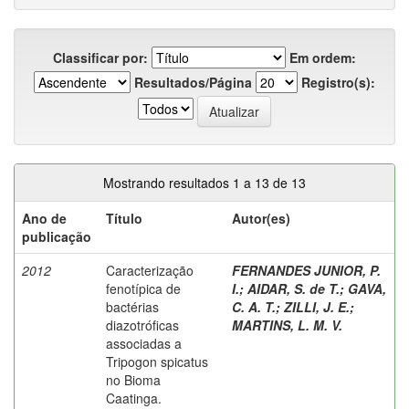
Classificar por:
Em ordem:
Resultados/Página
Registro(s):
Mostrando resultados 1 a 13 de 13
Ano de
Título
Autor(es)
publicação
2012
Caracterização
FERNANDES JUNIOR, P.
fenotípica de
I.
;
AIDAR, S. de T.
;
GAVA,
bactérias
C. A. T.
;
ZILLI, J. E.
;
diazotróficas
MARTINS, L. M. V.
associadas a
Tripogon spicatus
no Bioma
Caatinga.