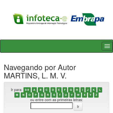
Skip
navigation
Navegando por Autor
MARTINS, L. M. V.
Ir para:
0-9
A
B
C
D
E
F
G
H
I
J
K
L
M
N
O
P
Q
R
S
T
U
V
W
X
Y
Z
ou entre com as primeiras letras: