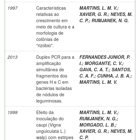
1997
Características
MARTINS, L. M. V.
;
relativas ao
XAVIER, G. R.
;
NEVES, M.
crescimento em
C. P.
;
RUMJANEK, N. G.
meio de cultura e a
morfologia de
colônias de
"rizóbio".
2013
Duplex PCR para a
FERNANDES JUNIOR, P.
amplificação
I.
;
MORGANTE, C. V.
;
simultânea de
GAVA, C. A. T.
;
SANTOS,
fragmentos dos
C. A. F.
;
CUNHA, J. B. A.
;
genes H e C em
MARTINS, L. M. V.
bactérias isoladas
de nódulos de
leguminosas.
1999
Efeito da
MARTINS, L. M. V.
;
inoculação do
RUMJANEK, N. G.
;
caupi (Vigna
MORGADO, L. B.
;
unguiculata L.)
XAVIER, G. R.
;
NEVES, M.
walp) com estirpes
C. P.