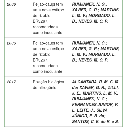
2006
Feijão-caupi tem
RUMJANEK, N. G.
;
uma nova estirpe
XAVIER, G. R.
;
MARTINS,
de rizóbio,
L. M. V.
;
MORGADO, L.
BR3267,
B.
;
NEVES, M. C. P.
recomendada
como inoculante.
2006
Feijão-caupi tem
RUMJANEK, N. G.
;
uma nova estirpe
XAVIER, G. R.
;
MARTINS,
de rizóbio,
L. M. V.
;
MORGADO, L.
BR3267,
B.
;
NEVES, M. C. P.
recomendada
como inoculante.
2017
Fixação biológica
ALCANTARA, R. M. C. M.
de nitrogênio.
de
;
XAVIER, G. R.
;
ZILLI,
J. E.
;
MARTINS, L. M. V.
;
RUMJANEK, N. G.
;
FERNANDES JUNIOR, P.
I.
;
LEITE, J.
;
SILVA
JÚNIOR, E. B. da
;
SANTOS, C. E. de R. e S.