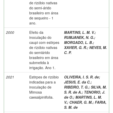
de rizóbio nativas
do semi-árido
brasileiro em área
de sequeiro - 1
ano.
2000
Efeito da
MARTINS, L. M. V.
;
inoculação do
RUMJANEK, N. G.
;
caupi com estirpes
MORGADO, L. B.
;
de rizóbio nativas
XAVIER, G. R.
;
NEVES, M.
do semiárido
C. P.
brasileiro em área
submetida à
irrigação. Ano 1.
2021
Estirpes de rizóbio
OLIVEIRA, I. S. R. de
;
indicadas para a
JESUS, E. da C.
;
inoculação de
RIBEIRO, T. G.
;
SILVA, M.
Mimosa
S. R. de A.
;
TENORIO, J.
caesalpiniifolia.
de O.
;
MARTINS, L. M.
V.
;
CHAER, G. M.
;
FARIA,
S. M. de