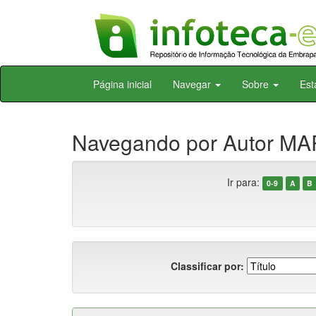
Skip
Página inicial
Navegar
Sobre
Est
navigation
Navegando por Autor MAR
Ir para:
0-9
A
B
Classificar por: