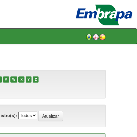
V
W
X
Y
Z
istro(s):