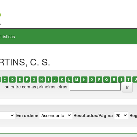
atísticas
TINS, C. S.
C
D
E
F
G
H
I
J
K
L
M
N
O
P
Q
R
S
T
U
ou entre com as primeiras letras:
Em ordem:
Resultados/Página
Reg