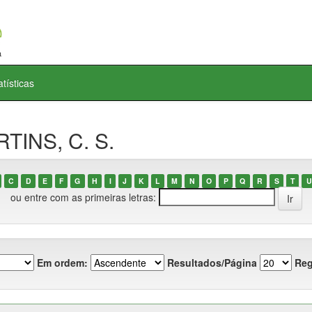
atísticas
TINS, C. S.
C
D
E
F
G
H
I
J
K
L
M
N
O
P
Q
R
S
T
U
ou entre com as primeiras letras:
Em ordem:
Resultados/Página
Reg