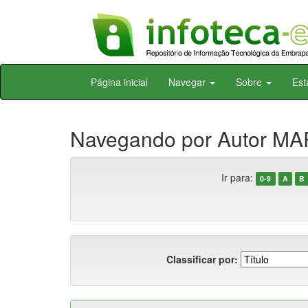
Skip
Página inicial
Navegar
Sobre
Est
navigation
Navegando por Autor MAR
Ir para:
0-9
A
B
Classificar por: