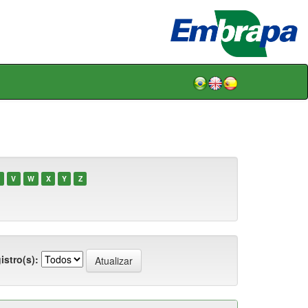
V
W
X
Y
Z
istro(s):