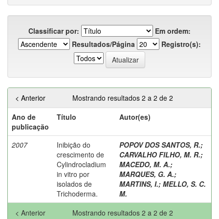
Classificar por:
Em ordem:
Resultados/Página
Registro(s):
< Anterior
Mostrando resultados 2 a 2 de 2
Ano de
Título
Autor(es)
publicação
2007
Inibição do
POPOV DOS SANTOS, R.
;
crescimento de
CARVALHO FILHO, M. R.
;
Cylindrocladium
MACEDO, M. A.
;
in vitro por
MARQUES, G. A.
;
isolados de
MARTINS, I.
;
MELLO, S. C.
Trichoderma.
M.
< Anterior
Mostrando resultados 2 a 2 de 2