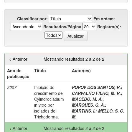
Classificar por:
Em ordem:
Resultados/Página
Registro(s):
< Anterior
Mostrando resultados 2 a 2 de 2
Ano de
Título
Autor(es)
publicação
2007
Inibição do
POPOV DOS SANTOS, R.
;
crescimento de
CARVALHO FILHO, M. R.
;
Cylindrocladium
MACEDO, M. A.
;
in vitro por
MARQUES, G. A.
;
isolados de
MARTINS, I.
;
MELLO, S. C.
Trichoderma.
M.
< Anterior
Mostrando resultados 2 a 2 de 2