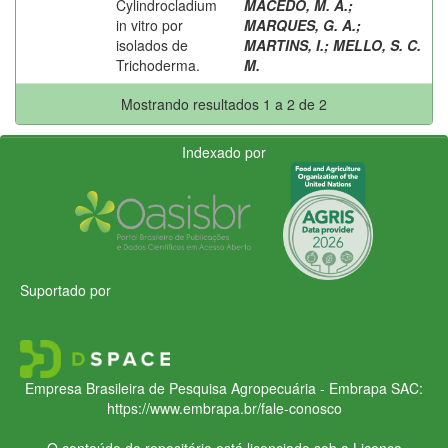
Cylindrocladium
MACEDO, M. A.
;
in vitro por
MARQUES, G. A.
;
isolados de
MARTINS, I.
;
MELLO, S. C.
Trichoderma.
M.
Mostrando resultados 1 a 2 de 2
Indexado por
Suportado por
Empresa Brasileira de Pesquisa Agropecuária - Embrapa
SAC:
https://www.embrapa.br/fale-conosco
O conteúdo do repositório está licenciado sob a Licença