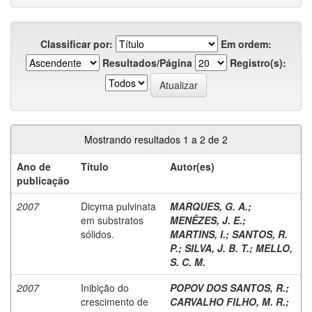
Classificar por:
Em ordem:
Resultados/Página
Registro(s):
Mostrando resultados 1 a 2 de 2
Ano de
Título
Autor(es)
publicação
2007
Dicyma pulvinata
MARQUES, G. A.
;
em substratos
MENÊZES, J. E.
;
sólidos.
MARTINS, I.
;
SANTOS, R.
P.
;
SILVA, J. B. T.
;
MELLO,
S. C. M.
2007
Inibição do
POPOV DOS SANTOS, R.
;
crescimento de
CARVALHO FILHO, M. R.
;