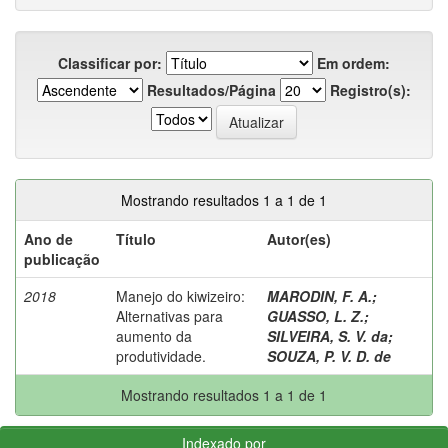
Classificar por:
Em ordem:
Resultados/Página
Registro(s):
Mostrando resultados 1 a 1 de 1
Ano de
Título
Autor(es)
publicação
2018
Manejo do kiwizeiro:
MARODIN, F. A.
;
Alternativas para
GUASSO, L. Z.
;
aumento da
SILVEIRA, S. V. da
;
produtividade.
SOUZA, P. V. D. de
Mostrando resultados 1 a 1 de 1
Indexado por