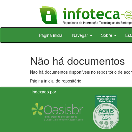
Skip
Página inicial
Navegar
Sobre
Est
navigation
Não há documentos
Não há documentos disponíveis no repositório de acor
Página inicial do repositório
Indexado por