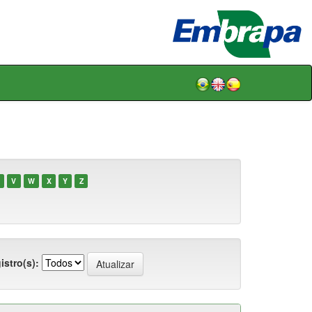
V
W
X
Y
Z
istro(s):