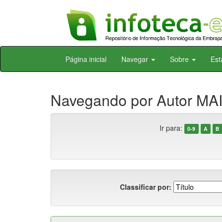
Skip
Página inicial
Navegar
Sobre
Est
navigation
Navegando por Autor MAI
Ir para:
0-9
A
B
Classificar por: