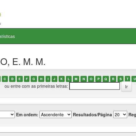
atísticas
O, E. M. M.
C
D
E
F
G
H
I
J
K
L
M
N
O
P
Q
R
S
T
U
ou entre com as primeiras letras:
Em ordem:
Resultados/Página
Reg