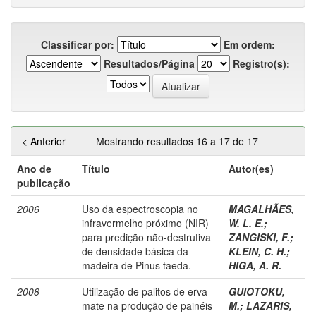
Classificar por:
Em ordem:
Resultados/Página
Registro(s):
< Anterior
Mostrando resultados 16 a 17 de 17
Ano de
Título
Autor(es)
publicação
2006
Uso da espectroscopia no
MAGALHÃES,
infravermelho próximo (NIR)
W. L. E.
;
para predição não-destrutiva
ZANGISKI, F.
;
de densidade básica da
KLEIN, C. H.
;
madeira de Pinus taeda.
HIGA, A. R.
2008
Utilização de palitos de erva-
GUIOTOKU,
mate na produção de painéis
M.
;
LAZARIS,