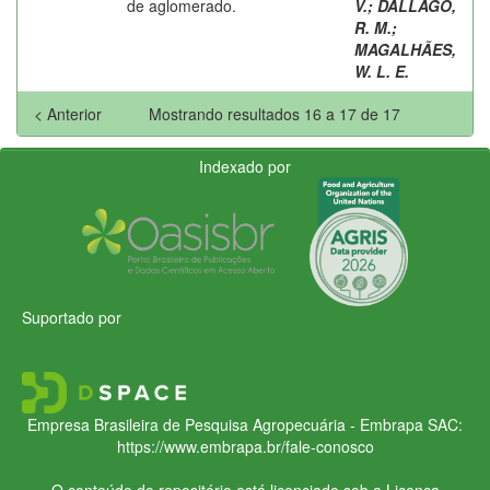
de aglomerado.
V.
;
DALLAGO,
R. M.
;
MAGALHÃES,
W. L. E.
< Anterior
Mostrando resultados 16 a 17 de 17
Indexado por
Suportado por
Empresa Brasileira de Pesquisa Agropecuária - Embrapa
SAC:
https://www.embrapa.br/fale-conosco
O conteúdo do repositório está licenciado sob a Licença