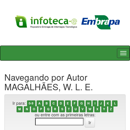
Skip
navigation
Navegando por Autor
MAGALHÃES, W. L. E.
Ir para:
0-9
A
B
C
D
E
F
G
H
I
J
K
L
M
N
O
P
Q
R
S
T
U
V
W
X
Y
Z
ou entre com as primeiras letras: