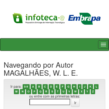
Skip
navigation
Navegando por Autor
MAGALHÃES, W. L. E.
Ir para:
0-9
A
B
C
D
E
F
G
H
I
J
K
L
M
N
O
P
Q
R
S
T
U
V
W
X
Y
Z
ou entre com as primeiras letras: