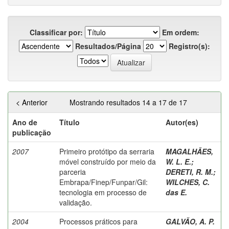
Classificar por:
Em ordem:
Resultados/Página
Registro(s):
< Anterior
Mostrando resultados 14 a 17 de 17
Ano de
Título
Autor(es)
publicação
2007
Primeiro protótipo da serraria
MAGALHÃES,
móvel construído por meio da
W. L. E.
;
parceria
DERETI, R. M.
;
Embrapa/Finep/Funpar/Gil:
WILCHES, C.
tecnologia em processo de
das E.
validação.
2004
Processos práticos para
GALVÃO, A. P.