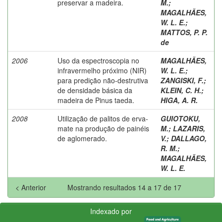
preservar a madeira.
M.
;
MAGALHÃES,
W. L. E.
;
MATTOS, P. P.
de
2006
Uso da espectroscopia no
MAGALHÃES,
infravermelho próximo (NIR)
W. L. E.
;
para predição não-destrutiva
ZANGISKI, F.
;
de densidade básica da
KLEIN, C. H.
;
madeira de Pinus taeda.
HIGA, A. R.
2008
Utilização de palitos de erva-
GUIOTOKU,
mate na produção de painéis
M.
;
LAZARIS,
de aglomerado.
V.
;
DALLAGO,
R. M.
;
MAGALHÃES,
W. L. E.
< Anterior
Mostrando resultados 14 a 17 de 17
Indexado por