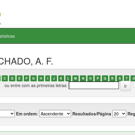
atísticas
CHADO, A. F.
C
D
E
F
G
H
I
J
K
L
M
N
O
P
Q
R
S
T
U
ou entre com as primeiras letras:
Em ordem:
Resultados/Página
Reg