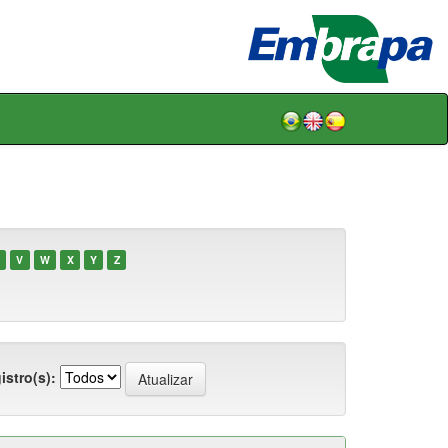
V
W
X
Y
Z
istro(s):