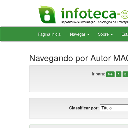
Skip
Página inicial
Navegar
Sobre
Est
navigation
Navegando por Autor MA
Ir para:
0-9
A
B
Classificar por: