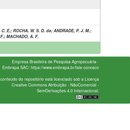
C. E.
;
ROCHA, W. S. D. da
;
ANDRADE, P. J. M.
;
F.
;
MACHADO, A. F.
Empresa Brasileira de Pesquisa Agropecuária -
Embrapa
SAC:
https://www.embrapa.br/fale-conosco
conteúdo do repositório está licenciado sob a Licença
Creative Commons
Atribuição - NãoComercial -
SemDerivações 4.0 Internacional.