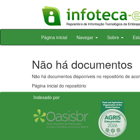
Skip
Página inicial
Navegar
Sobre
Est
navigation
Não há documentos
Não há documentos disponíveis no repositório de acor
Página inicial do repositório
Indexado por