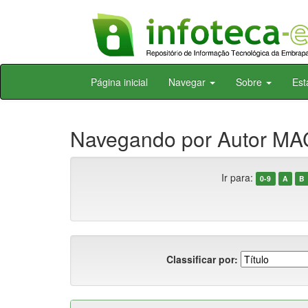
Skip
Página inicial
Navegar
Sobre
Est
navigation
Navegando por Autor MA
Ir para:
0-9
A
B
Classificar por: