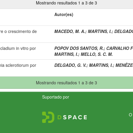
Mostrando resultados 1 a 3 de 3
Autor(es)
re o crescimento de
MACEDO, M. A.
;
MARTINS, I.
;
DELGADO,
cladium in vitro por
POPOV DOS SANTOS, R.
;
CARVALHO FI
MARTINS, I.
;
MELLO, S. C. M.
nia sclerotiorum por
DELGADO, G. V.
;
MARTINS, I.
;
MENÊZES
Mostrando resultados 1 a 3 de 3
Suportado por
O 