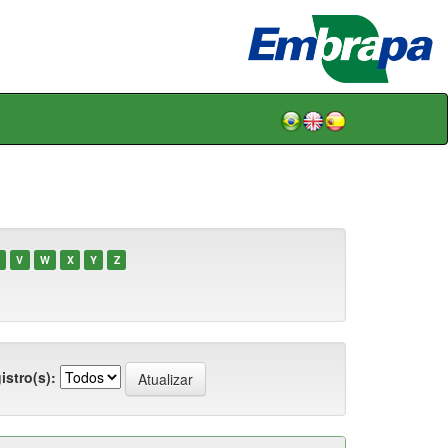
V
W
X
Y
Z
istro(s):