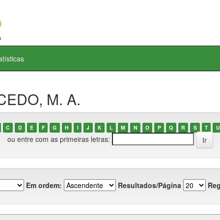
atísticas
CEDO, M. A.
C
D
E
F
G
H
I
J
K
L
M
N
O
P
Q
R
S
T
U
ou entre com as primeiras letras:
Em ordem:
Resultados/Página
Reg