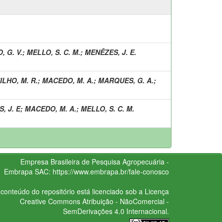
 G. V.
;
MELLO, S. C. M.
;
MENÊZES, J. E.
LHO, M. R.
;
MACEDO, M. A.
;
MARQUES, G. A.
;
, J. E
;
MACEDO, M. A.
;
MELLO, S. C. M.
Empresa Brasileira de Pesquisa Agropecuária -
Embrapa
SAC:
https://www.embrapa.br/fale-conosco
conteúdo do repositório está licenciado sob a Licença
Creative Commons
Atribuição - NãoComercial -
SemDerivações 4.0 Internacional.