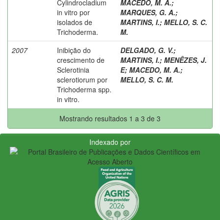
Cylindrocladium
MACEDO, M. A.
;
in vitro por
MARQUES, G. A.
;
isolados de
MARTINS, I.
;
MELLO, S. C.
Trichoderma.
M.
2007
Inibição do
DELGADO, G. V.
;
crescimento de
MARTINS, I.
;
MENÊZES, J.
Sclerotinia
E
;
MACEDO, M. A.
;
sclerotiorum por
MELLO, S. C. M.
Trichoderma spp.
in vitro.
Mostrando resultados 1 a 3 de 3
Indexado por