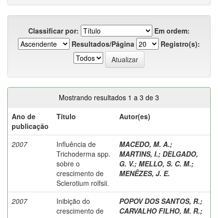
Classificar por:
Em ordem:
Resultados/Página
Registro(s):
Mostrando resultados 1 a 3 de 3
Ano de
Título
Autor(es)
publicação
2007
Influência de
MACEDO, M. A.
;
Trichoderma spp.
MARTINS, I.
;
DELGADO,
sobre o
G. V.
;
MELLO, S. C. M.
;
crescimento de
MENÊZES, J. E.
Sclerotium rolfsii.
2007
Inibição do
POPOV DOS SANTOS, R.
;
crescimento de
CARVALHO FILHO, M. R.
;