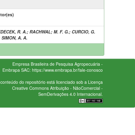
tor(es)
DECEK, R. A.
;
RACHWAL
;
M. F. G.
;
CURCIO, G.
;
SIMON, A. A.
Empresa Brasileira de Pesquisa Agropecuária -
Embrapa
SAC:
https://www.embrapa.br/fale-conosco
conteúdo do repositório está licenciado sob a Licença
Creative Commons
Atribuição - NãoComercial -
SemDerivações 4.0 Internacional.