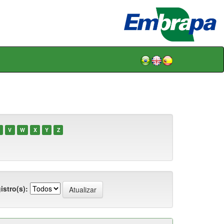
V
W
X
Y
Z
istro(s):