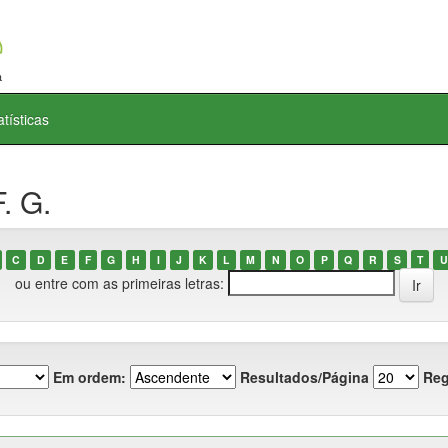
atísticas
. G.
C
D
E
F
G
H
I
J
K
L
M
N
O
P
Q
R
S
T
U
ou entre com as primeiras letras:
Em ordem:
Resultados/Página
Reg