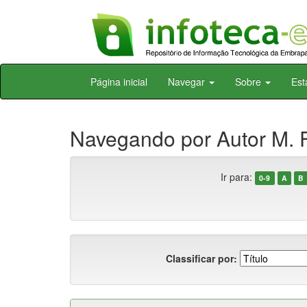
Skip
Página inicial
Navegar
Sobre
Est
navigation
Navegando por Autor M. F
Ir para:
0-9
A
B
Classificar por: