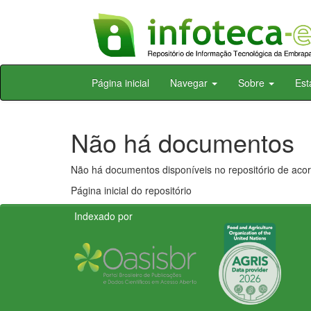
Skip
Página inicial
Navegar
Sobre
Est
navigation
Não há documentos
Não há documentos disponíveis no repositório de acor
Página inicial do repositório
Indexado por