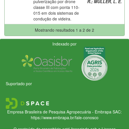
pulverização por drone
R.
;
MÜLLER, L. E.
classe III com ponta 110-
015 em dois sistemas de
condução de videira.
Mostrando resultados 1 a 2 de 2
Indexado por
Suportado por
Empresa Brasileira de Pesquisa Agropecuária - Embrapa
SAC:
https://www.embrapa.br/fale-conosco
O conteúdo do repositório está licenciado sob a Licença