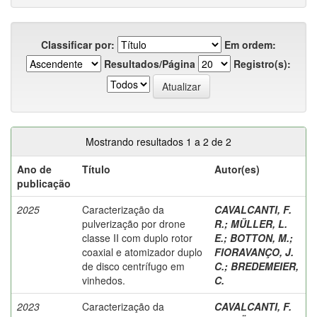
Classificar por:
Em ordem:
Resultados/Página
Registro(s):
Mostrando resultados 1 a 2 de 2
Ano de
Título
Autor(es)
publicação
2025
Caracterização da
CAVALCANTI, F.
pulverização por drone
R.
;
MÜLLER, L.
classe II com duplo rotor
E.
;
BOTTON, M.
;
coaxial e atomizador duplo
FIORAVANÇO, J.
de disco centrífugo em
C.
;
BREDEMEIER,
vinhedos.
C.
2023
Caracterização da
CAVALCANTI, F.