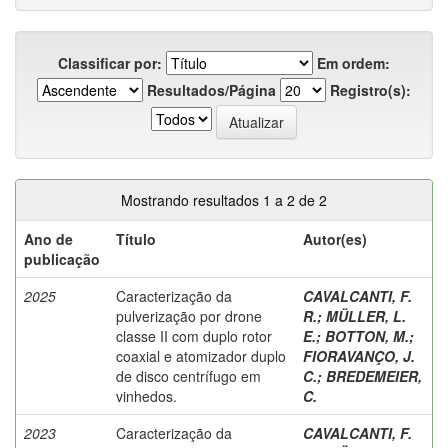
Classificar por:
Em ordem:
Resultados/Página
Registro(s):
Mostrando resultados 1 a 2 de 2
Ano de
Título
Autor(es)
publicação
2025
Caracterização da
CAVALCANTI, F.
pulverização por drone
R.
;
MÜLLER, L.
classe II com duplo rotor
E.
;
BOTTON, M.
;
coaxial e atomizador duplo
FIORAVANÇO, J.
de disco centrífugo em
C.
;
BREDEMEIER,
vinhedos.
C.
2023
Caracterização da
CAVALCANTI, F.