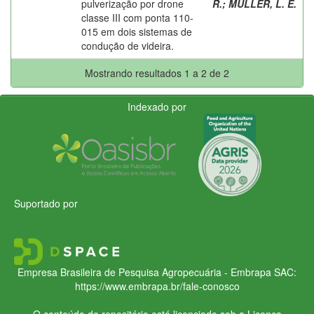
pulverização por drone
R.
;
MÜLLER, L. E.
classe III com ponta 110-
015 em dois sistemas de
condução de videira.
Mostrando resultados 1 a 2 de 2
Indexado por
Suportado por
Empresa Brasileira de Pesquisa Agropecuária - Embrapa
SAC:
https://www.embrapa.br/fale-conosco
O conteúdo do repositório está licenciado sob a Licença