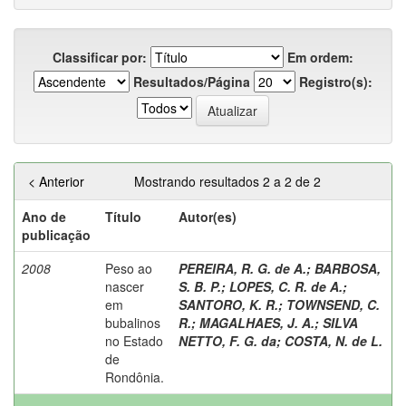
Classificar por:
Em ordem:
Resultados/Página
Registro(s):
< Anterior
Mostrando resultados 2 a 2 de 2
Ano de
Título
Autor(es)
publicação
2008
Peso ao
PEREIRA, R. G. de A.
;
BARBOSA,
nascer
S. B. P.
;
LOPES, C. R. de A.
;
em
SANTORO, K. R.
;
TOWNSEND, C.
bubalinos
R.
;
MAGALHAES, J. A.
;
SILVA
no Estado
NETTO, F. G. da
;
COSTA, N. de L.
de
Rondônia.