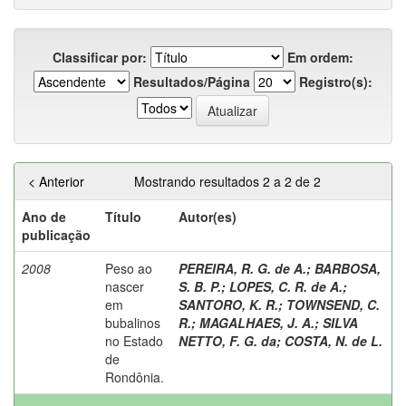
Classificar por:
Em ordem:
Resultados/Página
Registro(s):
< Anterior
Mostrando resultados 2 a 2 de 2
Ano de
Título
Autor(es)
publicação
2008
Peso ao
PEREIRA, R. G. de A.
;
BARBOSA,
nascer
S. B. P.
;
LOPES, C. R. de A.
;
em
SANTORO, K. R.
;
TOWNSEND, C.
bubalinos
R.
;
MAGALHAES, J. A.
;
SILVA
no Estado
NETTO, F. G. da
;
COSTA, N. de L.
de
Rondônia.