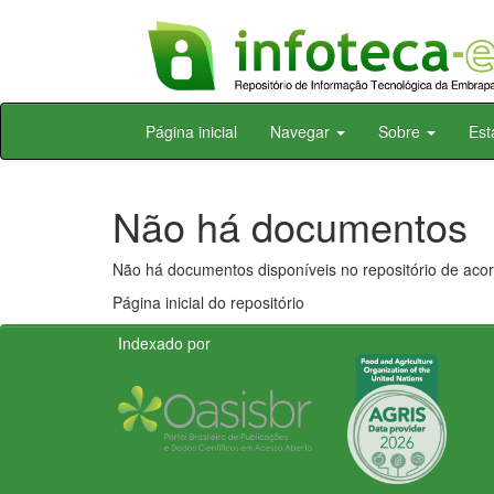
Skip
Página inicial
Navegar
Sobre
Est
navigation
Não há documentos
Não há documentos disponíveis no repositório de acor
Página inicial do repositório
Indexado por