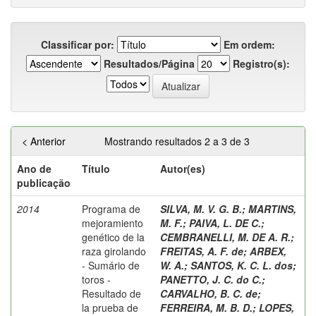
Classificar por:
Em ordem:
Resultados/Página
Registro(s):
< Anterior
Mostrando resultados 2 a 3 de 3
Ano de
Título
Autor(es)
publicação
2014
Programa de
SILVA, M. V. G. B.
;
MARTINS,
mejoramiento
M. F.
;
PAIVA, L. DE C.
;
genético de la
CEMBRANELLI, M. DE A. R.
;
raza girolando
FREITAS, A. F. de
;
ARBEX,
- Sumário de
W. A.
;
SANTOS, K. C. L. dos
;
toros -
PANETTO, J. C. do C.
;
Resultado de
CARVALHO, B. C. de
;
la prueba de
FERREIRA, M. B. D.
;
LOPES,