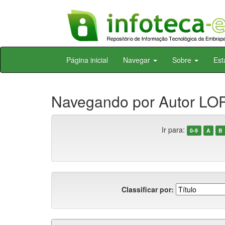
Skip
Página inicial
Navegar
Sobre
Est
navigation
Navegando por Autor LOP
Ir para:
0-9
A
B
Classificar por: