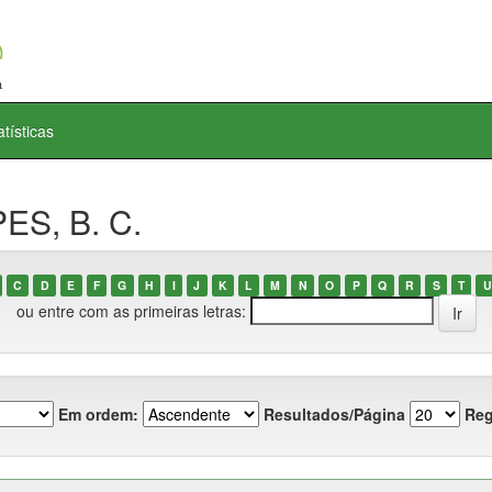
atísticas
ES, B. C.
C
D
E
F
G
H
I
J
K
L
M
N
O
P
Q
R
S
T
U
ou entre com as primeiras letras:
Em ordem:
Resultados/Página
Reg