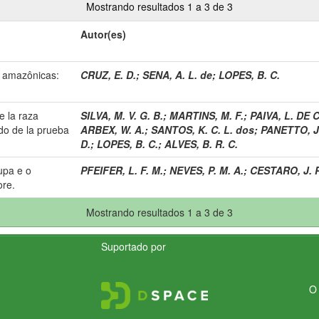
Mostrando resultados 1 a 3 de 3
Autor(es)
 amazônicas:
CRUZ, E. D.
;
SENA, A. L. de
;
LOPES, B. C.
 la raza
SILVA, M. V. G. B.
;
MARTINS, M. F.
;
PAIVA, L. DE C
ado de la prueba
ARBEX, W. A.
;
SANTOS, K. C. L. dos
;
PANETTO, J.
D.
;
LOPES, B. C.
;
ALVES, B. R. C.
upa e o
PFEIFER, L. F. M.
;
NEVES, P. M. A.
;
CESTARO, J. P
re.
Mostrando resultados 1 a 3 de 3
Suportado por
O 