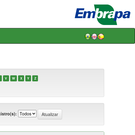
V
W
X
Y
Z
istro(s):