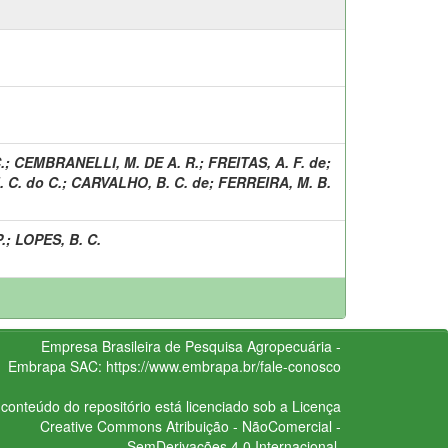
.
;
CEMBRANELLI, M. DE A. R.
;
FREITAS, A. F. de
;
 C. do C.
;
CARVALHO, B. C. de
;
FERREIRA, M. B.
.
;
LOPES, B. C.
Empresa Brasileira de Pesquisa Agropecuária -
Embrapa
SAC:
https://www.embrapa.br/fale-conosco
conteúdo do repositório está licenciado sob a Licença
Creative Commons
Atribuição - NãoComercial -
SemDerivações 4.0 Internacional.