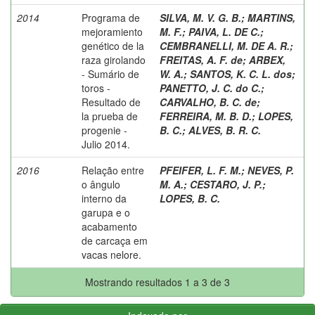
2014
Programa de
SILVA, M. V. G. B.
;
MARTINS,
mejoramiento
M. F.
;
PAIVA, L. DE C.
;
genético de la
CEMBRANELLI, M. DE A. R.
;
raza girolando
FREITAS, A. F. de
;
ARBEX,
- Sumário de
W. A.
;
SANTOS, K. C. L. dos
;
toros -
PANETTO, J. C. do C.
;
Resultado de
CARVALHO, B. C. de
;
la prueba de
FERREIRA, M. B. D.
;
LOPES,
progenie -
B. C.
;
ALVES, B. R. C.
Julio 2014.
2016
Relação entre
PFEIFER, L. F. M.
;
NEVES, P.
o ângulo
M. A.
;
CESTARO, J. P.
;
interno da
LOPES, B. C.
garupa e o
acabamento
de carcaça em
vacas nelore.
Mostrando resultados 1 a 3 de 3