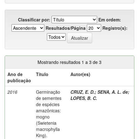
Classificar por:
Em ordem:
Resultados/Página
Registro(s):
Mostrando resultados 1 a 3 de 3
Ano de
Título
Autor(es)
publicação
2016
Germinação
CRUZ, E. D.
;
SENA, A. L. de
;
de sementes
LOPES, B. C.
de espécies
amazônicas:
mogno
(Swietenia
macrophylla
King).