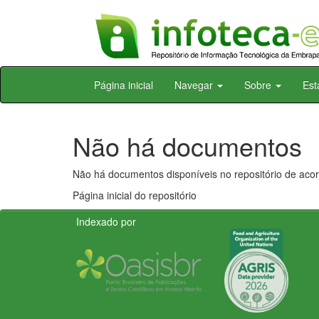
Skip
Página inicial
Navegar
Sobre
Est
navigation
Não há documentos
Não há documentos disponíveis no repositório de acor
Página inicial do repositório
Indexado por