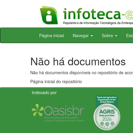
Skip
Página inicial
Navegar
Sobre
Est
navigation
Não há documentos
Não há documentos disponíveis no repositório de acor
Página inicial do repositório
Indexado por