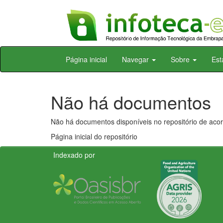
Skip
Página inicial
Navegar
Sobre
Est
navigation
Não há documentos
Não há documentos disponíveis no repositório de acor
Página inicial do repositório
Indexado por