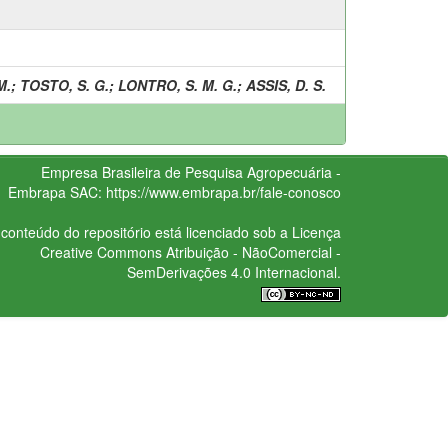
M.
;
TOSTO, S. G.
;
LONTRO, S. M. G.
;
ASSIS, D. S.
Empresa Brasileira de Pesquisa Agropecuária -
Embrapa
SAC:
https://www.embrapa.br/fale-conosco
conteúdo do repositório está licenciado sob a Licença
Creative Commons
Atribuição - NãoComercial -
SemDerivações 4.0 Internacional.