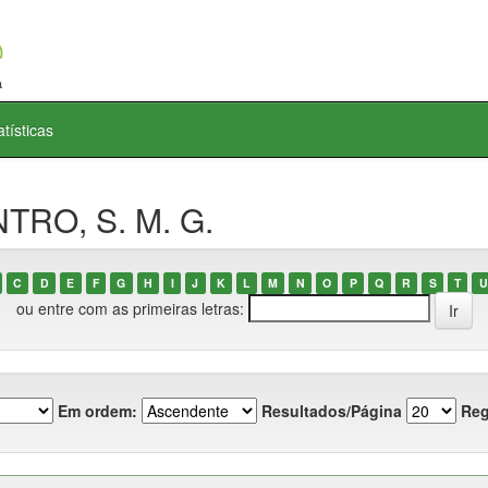
atísticas
NTRO, S. M. G.
C
D
E
F
G
H
I
J
K
L
M
N
O
P
Q
R
S
T
U
ou entre com as primeiras letras:
Em ordem:
Resultados/Página
Reg