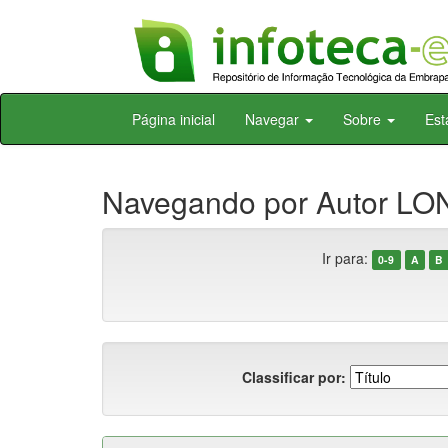
Skip
Página inicial
Navegar
Sobre
Est
navigation
Navegando por Autor LO
Ir para:
0-9
A
B
Classificar por: