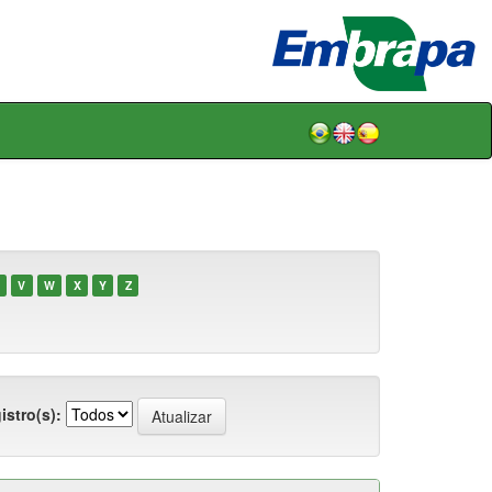
V
W
X
Y
Z
istro(s):