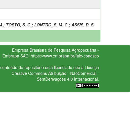
M.
;
TOSTO, S. G.
;
LONTRO, S. M. G.
;
ASSIS, D. S.
Empresa Brasileira de Pesquisa Agropecuária -
Embrapa
SAC:
https://www.embrapa.br/fale-conosco
conteúdo do repositório está licenciado sob a Licença
Creative Commons
Atribuição - NãoComercial -
SemDerivações 4.0 Internacional.