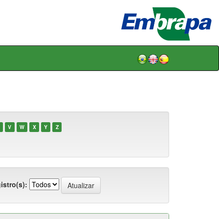
V
W
X
Y
Z
istro(s):