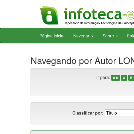
Skip
Página inicial
Navegar
Sobre
Est
navigation
Navegando por Autor LO
Ir para:
0-9
A
B
Classificar por: