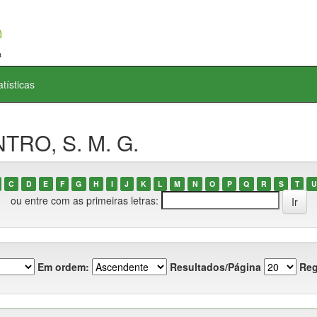
atísticas
NTRO, S. M. G.
C
D
E
F
G
H
I
J
K
L
M
N
O
P
Q
R
S
T
U
ou entre com as primeiras letras:
Em ordem:
Resultados/Página
Reg