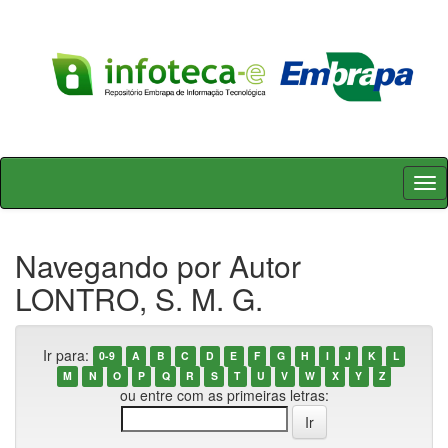
Skip
navigation
Navegando por Autor
LONTRO, S. M. G.
Ir para:
0-9
A
B
C
D
E
F
G
H
I
J
K
L
M
N
O
P
Q
R
S
T
U
V
W
X
Y
Z
ou entre com as primeiras letras: