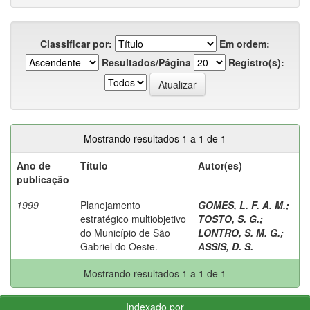
Classificar por:
Em ordem:
Resultados/Página
Registro(s):
Mostrando resultados 1 a 1 de 1
Ano de
Título
Autor(es)
publicação
1999
Planejamento
GOMES, L. F. A. M.
;
estratégico multiobjetivo
TOSTO, S. G.
;
do Município de São
LONTRO, S. M. G.
;
Gabriel do Oeste.
ASSIS, D. S.
Mostrando resultados 1 a 1 de 1
Indexado por