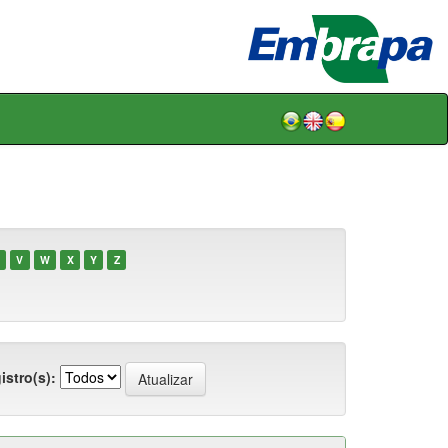
V
W
X
Y
Z
istro(s):