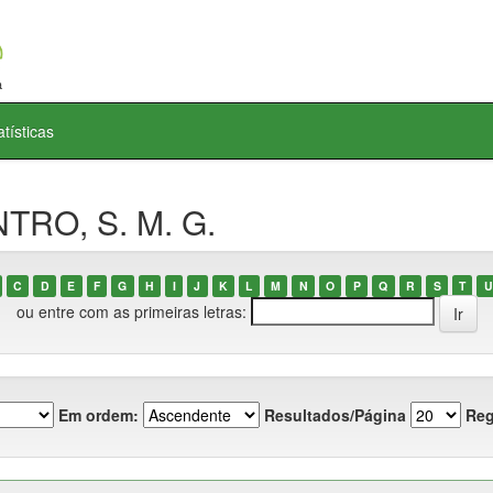
atísticas
NTRO, S. M. G.
C
D
E
F
G
H
I
J
K
L
M
N
O
P
Q
R
S
T
U
ou entre com as primeiras letras:
Em ordem:
Resultados/Página
Reg