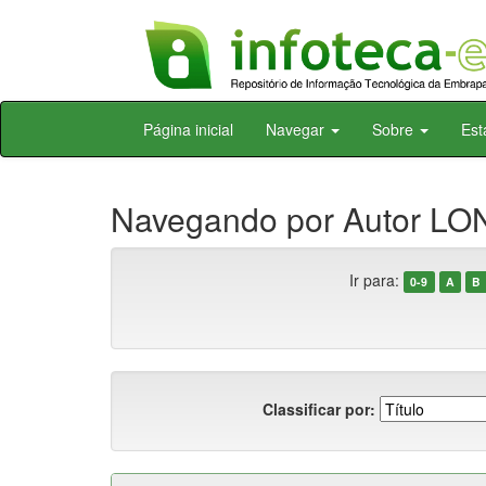
Skip
Página inicial
Navegar
Sobre
Est
navigation
Navegando por Autor LO
Ir para:
0-9
A
B
Classificar por: