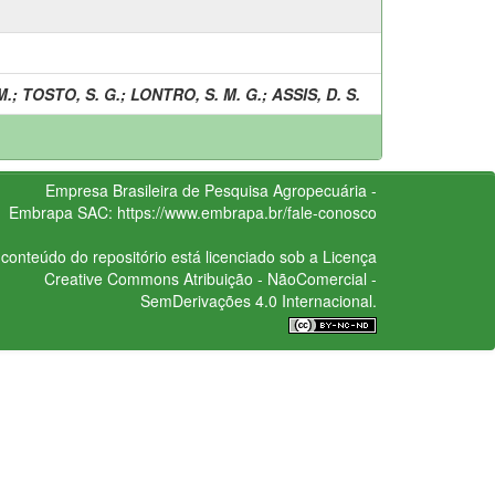
M.
;
TOSTO, S. G.
;
LONTRO, S. M. G.
;
ASSIS, D. S.
Empresa Brasileira de Pesquisa Agropecuária -
Embrapa
SAC:
https://www.embrapa.br/fale-conosco
conteúdo do repositório está licenciado sob a Licença
Creative Commons
Atribuição - NãoComercial -
SemDerivações 4.0 Internacional.