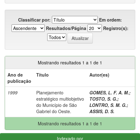
Classificar por:
Em ordem:
Resultados/Página
Registro(s):
Mostrando resultados 1 a 1 de 1
Ano de
Título
Autor(es)
publicação
1999
Planejamento
GOMES, L. F. A. M.
;
estratégico multiobjetivo
TOSTO, S. G.
;
do Município de São
LONTRO, S. M. G.
;
Gabriel do Oeste.
ASSIS, D. S.
Mostrando resultados 1 a 1 de 1
Indexado por