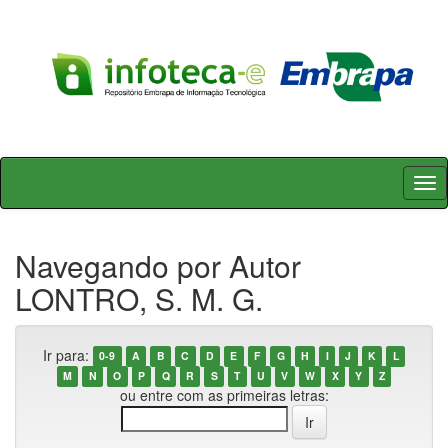
Skip
navigation
Navegando por Autor
LONTRO, S. M. G.
Ir para:
0-9
A
B
C
D
E
F
G
H
I
J
K
L
M
N
O
P
Q
R
S
T
U
V
W
X
Y
Z
ou entre com as primeiras letras: