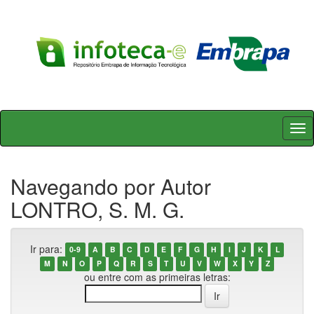
Skip
navigation
Navegando por Autor
LONTRO, S. M. G.
Ir para:
0-9
A
B
C
D
E
F
G
H
I
J
K
L
M
N
O
P
Q
R
S
T
U
V
W
X
Y
Z
ou entre com as primeiras letras: