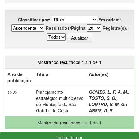
Classificar por:
Em ordem:
Resultados/Página
Registro(s):
Mostrando resultados 1 a 1 de 1
Ano de
Título
Autor(es)
publicação
1999
Planejamento
GOMES, L. F. A. M.
;
estratégico multiobjetivo
TOSTO, S. G.
;
do Município de São
LONTRO, S. M. G.
;
Gabriel do Oeste.
ASSIS, D. S.
Mostrando resultados 1 a 1 de 1
Indexado por