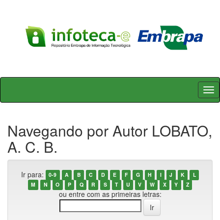
Skip
navigation
Navegando por Autor LOBATO,
A. C. B.
Ir para:
0-9
A
B
C
D
E
F
G
H
I
J
K
L
M
N
O
P
Q
R
S
T
U
V
W
X
Y
Z
ou entre com as primeiras letras: