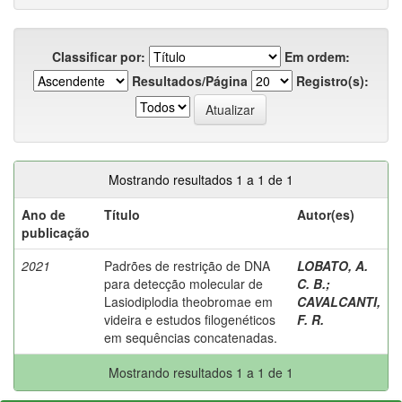
Classificar por:
Em ordem:
Resultados/Página
Registro(s):
Mostrando resultados 1 a 1 de 1
Ano de
Título
Autor(es)
publicação
2021
Padrões de restrição de DNA
LOBATO, A.
para detecção molecular de
C. B.
;
Lasiodiplodia theobromae em
CAVALCANTI,
videira e estudos filogenéticos
F. R.
em sequências concatenadas.
Mostrando resultados 1 a 1 de 1