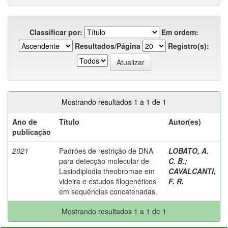
Classificar por:
Em ordem:
Resultados/Página
Registro(s):
Mostrando resultados 1 a 1 de 1
Ano de
Título
Autor(es)
publicação
2021
Padrões de restrição de DNA
LOBATO, A.
para detecção molecular de
C. B.
;
Lasiodiplodia theobromae em
CAVALCANTI,
videira e estudos filogenéticos
F. R.
em sequências concatenadas.
Mostrando resultados 1 a 1 de 1