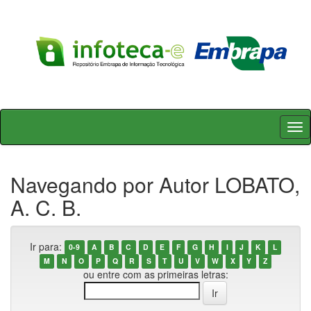
Skip
navigation
Navegando por Autor LOBATO,
A. C. B.
Ir para:
0-9
A
B
C
D
E
F
G
H
I
J
K
L
M
N
O
P
Q
R
S
T
U
V
W
X
Y
Z
ou entre com as primeiras letras: