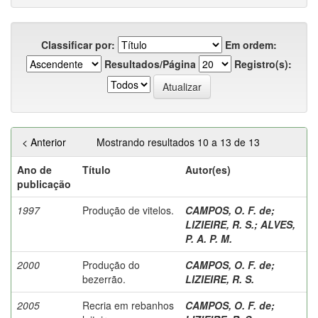
Classificar por:
Em ordem:
Resultados/Página
Registro(s):
< Anterior
Mostrando resultados 10 a 13 de 13
Ano de
Título
Autor(es)
publicação
1997
Produção de vitelos.
CAMPOS, O. F. de
;
LIZIEIRE, R. S.
;
ALVES,
P. A. P. M.
2000
Produção do
CAMPOS, O. F. de
;
bezerrão.
LIZIEIRE, R. S.
2005
Recria em rebanhos
CAMPOS, O. F. de
;