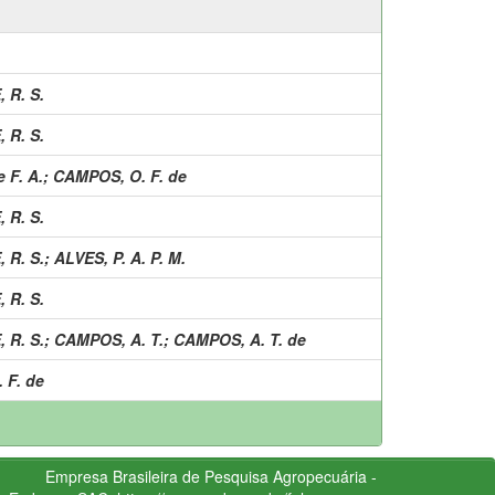
, R. S.
, R. S.
 F. A.
;
CAMPOS, O. F. de
, R. S.
, R. S.
;
ALVES, P. A. P. M.
, R. S.
, R. S.
;
CAMPOS, A. T.
;
CAMPOS, A. T. de
 F. de
Empresa Brasileira de Pesquisa Agropecuária -