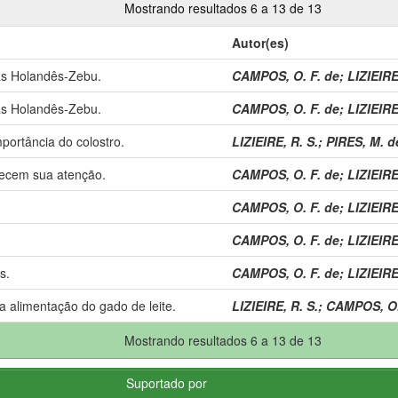
Mostrando resultados 6 a 13 de 13
Autor(es)
as Holandês-Zebu.
CAMPOS, O. F. de
;
LIZIEIRE
as Holandês-Zebu.
CAMPOS, O. F. de
;
LIZIEIRE
portância do colostro.
LIZIEIRE, R. S.
;
PIRES, M. de
ecem sua atenção.
CAMPOS, O. F. de
;
LIZIEIRE
CAMPOS, O. F. de
;
LIZIEIRE
CAMPOS, O. F. de
;
LIZIEIRE
s.
CAMPOS, O. F. de
;
LIZIEIRE
na alimentação do gado de leite.
LIZIEIRE, R. S.
;
CAMPOS, O.
Mostrando resultados 6 a 13 de 13
Suportado por