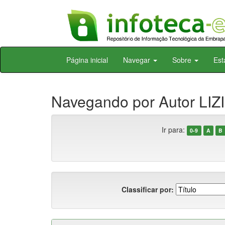
Skip
Página inicial
Navegar
Sobre
Est
navigation
Navegando por Autor LIZI
Ir para:
0-9
A
B
Classificar por: