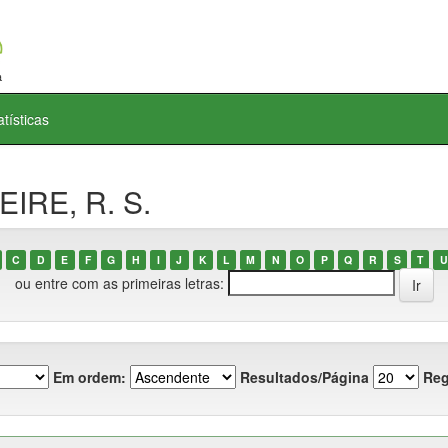
atísticas
EIRE, R. S.
C
D
E
F
G
H
I
J
K
L
M
N
O
P
Q
R
S
T
U
ou entre com as primeiras letras:
Em ordem:
Resultados/Página
Reg