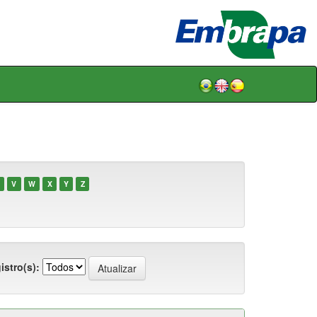
V
W
X
Y
Z
istro(s):