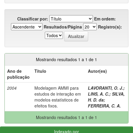
Classificar por:
Em ordem:
Resultados/Página
Registro(s):
Mostrando resultados 1 a 1 de 1
Ano de
Título
Autor(es)
publicação
2004
Modelagem AMMI para
LAVORANTI, O. J.
;
estudos de interação em
LINS, A. C.
;
SILVA,
modelos estatísticos de
H. D. da
;
efeitos fixos.
FERREIRA, C. A.
Mostrando resultados 1 a 1 de 1
Indexado por