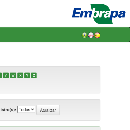
V
W
X
Y
Z
istro(s):