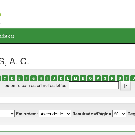
atísticas
, A. C.
C
D
E
F
G
H
I
J
K
L
M
N
O
P
Q
R
S
T
U
ou entre com as primeiras letras:
Em ordem:
Resultados/Página
Reg