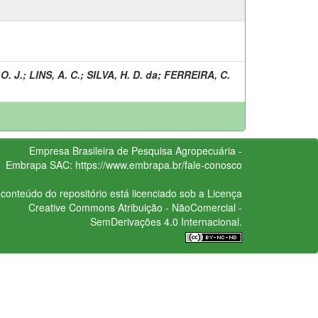
O. J.
;
LINS, A. C.
;
SILVA, H. D. da
;
FERREIRA, C.
Empresa Brasileira de Pesquisa Agropecuária -
Embrapa
SAC:
https://www.embrapa.br/fale-conosco
conteúdo do repositório está licenciado sob a Licença
Creative Commons
Atribuição - NãoComercial -
SemDerivações 4.0 Internacional.