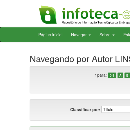
Skip
Página inicial
Navegar
Sobre
Est
navigation
Navegando por Autor LINS
Ir para:
0-9
A
B
Classificar por: