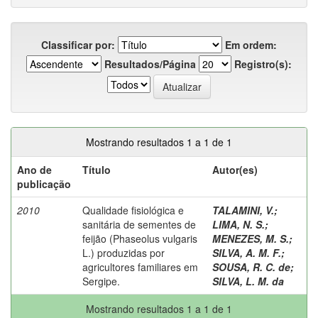
Classificar por:
Em ordem:
Resultados/Página
Registro(s):
Mostrando resultados 1 a 1 de 1
Ano de
Título
Autor(es)
publicação
2010
Qualidade fisiológica e
TALAMINI, V.
;
sanitária de sementes de
LIMA, N. S.
;
feijão (Phaseolus vulgaris
MENEZES, M. S.
;
L.) produzidas por
SILVA, A. M. F.
;
agricultores familiares em
SOUSA, R. C. de
;
Sergipe.
SILVA, L. M. da
Mostrando resultados 1 a 1 de 1