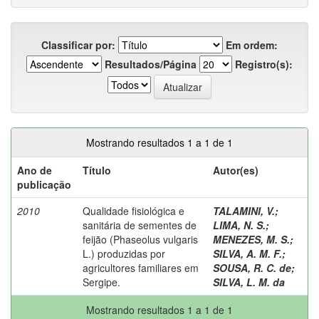
Classificar por:
Em ordem:
Resultados/Página
Registro(s):
Mostrando resultados 1 a 1 de 1
Ano de
Título
Autor(es)
publicação
2010
Qualidade fisiológica e
TALAMINI, V.
;
sanitária de sementes de
LIMA, N. S.
;
feijão (Phaseolus vulgaris
MENEZES, M. S.
;
L.) produzidas por
SILVA, A. M. F.
;
agricultores familiares em
SOUSA, R. C. de
;
Sergipe.
SILVA, L. M. da
Mostrando resultados 1 a 1 de 1