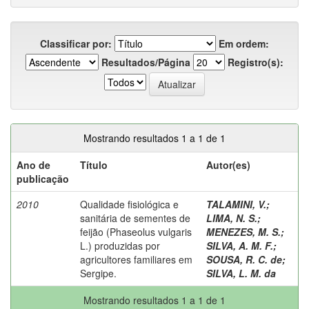
Classificar por:
Em ordem:
Resultados/Página
Registro(s):
Mostrando resultados 1 a 1 de 1
Ano de
Título
Autor(es)
publicação
2010
Qualidade fisiológica e
TALAMINI, V.
;
sanitária de sementes de
LIMA, N. S.
;
feijão (Phaseolus vulgaris
MENEZES, M. S.
;
L.) produzidas por
SILVA, A. M. F.
;
agricultores familiares em
SOUSA, R. C. de
;
Sergipe.
SILVA, L. M. da
Mostrando resultados 1 a 1 de 1