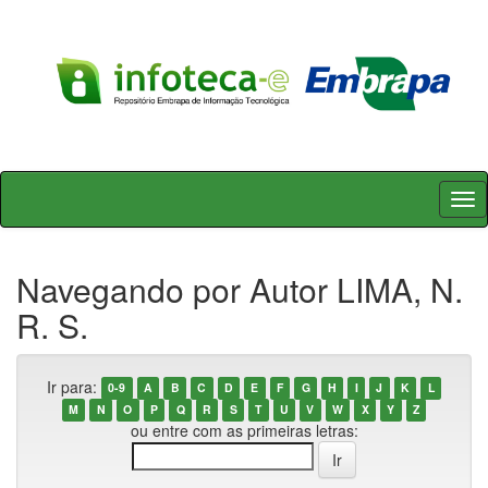
Skip
navigation
Navegando por Autor LIMA, N.
R. S.
Ir para:
0-9
A
B
C
D
E
F
G
H
I
J
K
L
M
N
O
P
Q
R
S
T
U
V
W
X
Y
Z
ou entre com as primeiras letras: