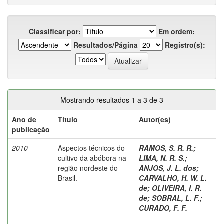
Classificar por:
Em ordem:
Resultados/Página
Registro(s):
Mostrando resultados 1 a 3 de 3
Ano de
Título
Autor(es)
publicação
2010
Aspectos técnicos do
RAMOS, S. R. R.
;
cultivo da abóbora na
LIMA, N. R. S.
;
região nordeste do
ANJOS, J. L. dos
;
Brasil.
CARVALHO, H. W. L.
de
;
OLIVEIRA, I. R.
de
;
SOBRAL, L. F.
;
CURADO, F. F.