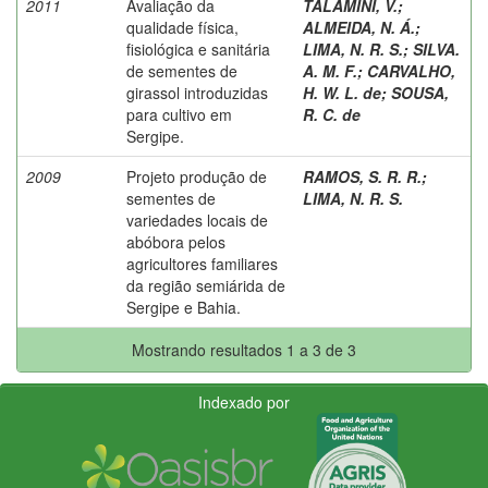
2011
Avaliação da
TALAMINI, V.
;
qualidade física,
ALMEIDA, N. Á.
;
fisiológica e sanitária
LIMA, N. R. S.
;
SILVA.
de sementes de
A. M. F.
;
CARVALHO,
girassol introduzidas
H. W. L. de
;
SOUSA,
para cultivo em
R. C. de
Sergipe.
2009
Projeto produção de
RAMOS, S. R. R.
;
sementes de
LIMA, N. R. S.
variedades locais de
abóbora pelos
agricultores familiares
da região semiárida de
Sergipe e Bahia.
Mostrando resultados 1 a 3 de 3
Indexado por