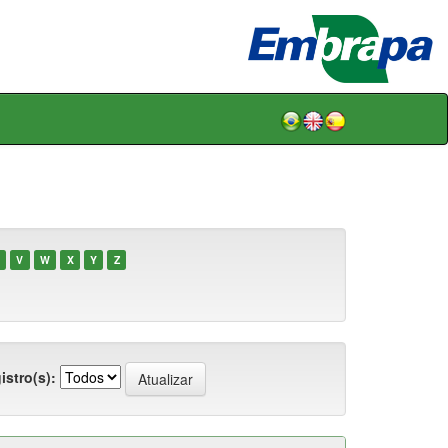
V
W
X
Y
Z
istro(s):