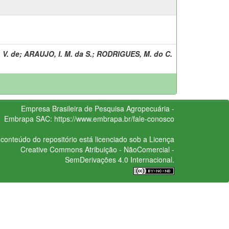
 V. de
;
ARAUJO, I. M. da S.
;
RODRIGUES, M. do C.
Empresa Brasileira de Pesquisa Agropecuária -
Embrapa
SAC:
https://www.embrapa.br/fale-conosco
conteúdo do repositório está licenciado sob a Licença
Creative Commons
Atribuição - NãoComercial -
SemDerivações 4.0 Internacional.