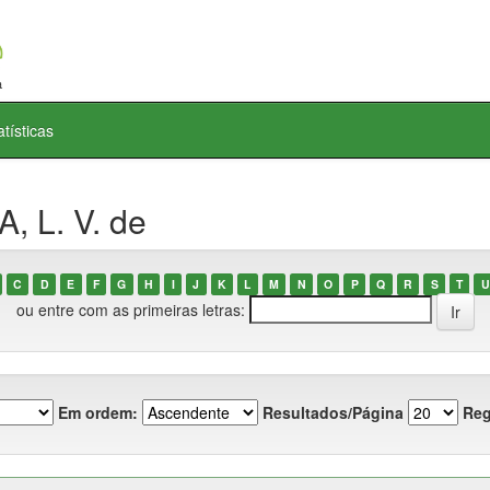
atísticas
, L. V. de
C
D
E
F
G
H
I
J
K
L
M
N
O
P
Q
R
S
T
U
ou entre com as primeiras letras:
Em ordem:
Resultados/Página
Reg