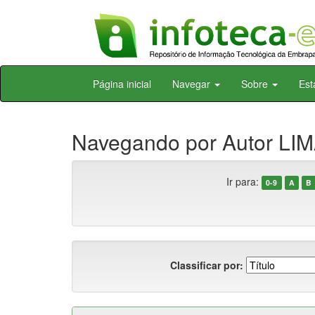
Skip
Página inicial
Navegar
Sobre
Est
navigation
Navegando por Autor LIMA
Ir para:
0-9
A
B
Classificar por: