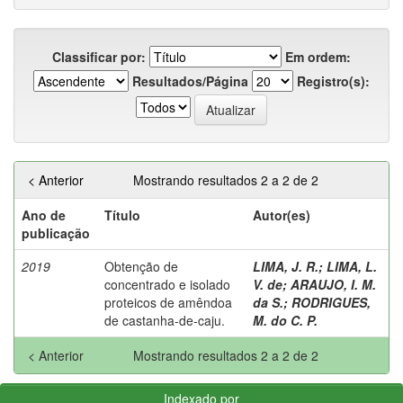
Classificar por:
Em ordem:
Resultados/Página
Registro(s):
< Anterior
Mostrando resultados 2 a 2 de 2
Ano de
Título
Autor(es)
publicação
2019
Obtenção de
LIMA, J. R.
;
LIMA, L.
concentrado e isolado
V. de
;
ARAUJO, I. M.
proteicos de amêndoa
da S.
;
RODRIGUES,
de castanha-de-caju.
M. do C. P.
< Anterior
Mostrando resultados 2 a 2 de 2
Indexado por