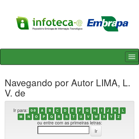
Skip
navigation
Navegando por Autor LIMA, L.
V. de
Ir para:
0-9
A
B
C
D
E
F
G
H
I
J
K
L
M
N
O
P
Q
R
S
T
U
V
W
X
Y
Z
ou entre com as primeiras letras: